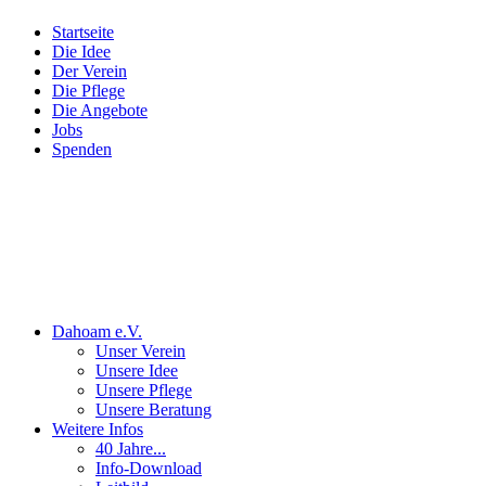
Startseite
Die Idee
Der Verein
Die Pflege
Die Angebote
Jobs
Spenden
Dahoam e.V.
Unser Verein
Unsere Idee
Unsere Pflege
Unsere Beratung
Weitere Infos
40 Jahre...
Info-Download